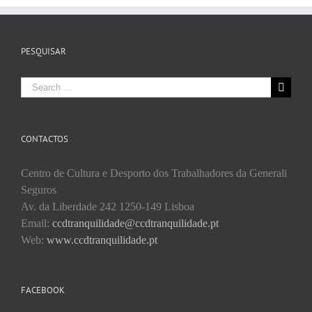
PESQUISAR
Search
for:
CONTACTOS
Centro de Cultura e Desporto dos Trabalhadores da Generali
Seguros
Av. da Liberdade 242 1250-149 Lisboa
Email:
ccdtranquilidade@ccdtranquilidade.pt
Web:
www.ccdtranquilidade.pt
FACEBOOK