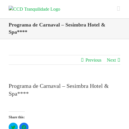
Skip
to
content
Programa de Carnaval – Sesimbra Hotel &
Spa****
Previous
Next
Programa de Carnaval – Sesimbra Hotel &
Spa****
Share this:
Click
Click