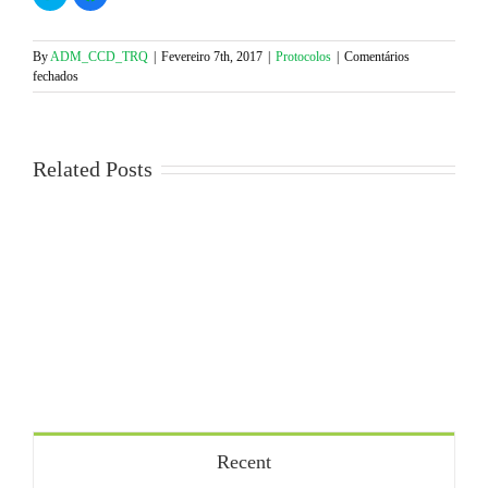
to
to
share
share
on
on
Twitter
Facebook
(Opens
(Opens
By
ADM_CCD_TRQ
|
Fevereiro 7th, 2017
|
Protocolos
|
Comentários
in
in
em
fechados
new
new
window)
window)
Programa
de
Carnaval
–
Related Posts
Sesimbra
Hotel
&
Spa****
Recent