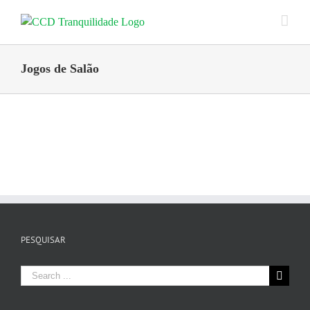
Skip
to
content
Jogos de Salão
PESQUISAR
Search
for: