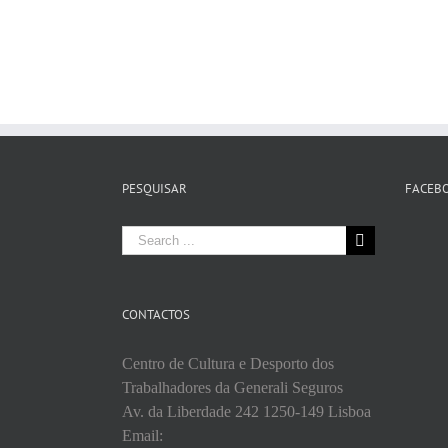
PESQUISAR
FACEB
Search
for:
CONTACTOS
Centro de Cultura e Desporto dos
Trabalhadores da Generali Seguros
Av. da Liberdade 242 1250-149 Lisboa
Email: