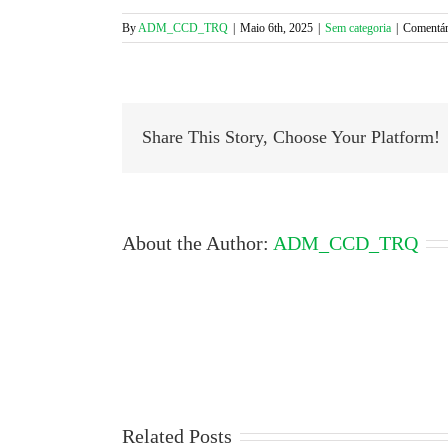
on
on
Twitter
Facebook
(Opens
(Opens
By
ADM_CCD_TRQ
|
Maio 6th, 2025
|
Sem categoria
|
Comentár
in
in
new
new
window)
window)
Share This Story, Choose Your Platform!
About the Author:
ADM_CCD_TRQ
Related Posts