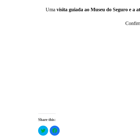
Uma
visita guiada ao Museu do Seguro e a 
Confirm
Share this:
Click
Click
to
to
share
share