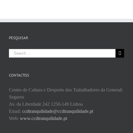
PESQUISAR
Search
for:
CONTACTOS
Centro de Cultura e Desporto dos Trabalhadores da Generali
Seguros
Av. da Liberdade 242 1250-149 Lisboa
Email:
ccdtranquilidade@ccdtranquilidade.pt
Web:
www.ccdtranquilidade.pt