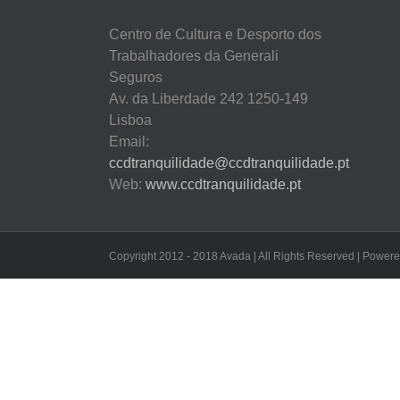
Centro de Cultura e Desporto dos
Trabalhadores da Generali
Seguros
Av. da Liberdade 242 1250-149
Lisboa
Email:
ccdtranquilidade@ccdtranquilidade.pt
Web:
www.ccdtranquilidade.pt
Copyright 2012 - 2018 Avada | All Rights Reserved | Power