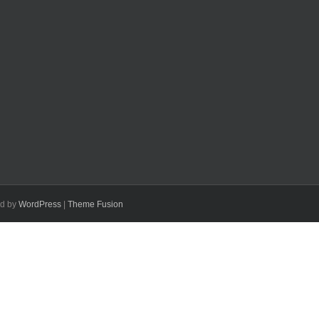
ed by
WordPress
|
Theme Fusion