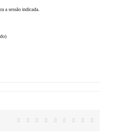
ra a sessão indicada.
ado)
Facebook
Twitter
LinkedIn
Reddit
Google+
Tumblr
Pinterest
Vk
Email