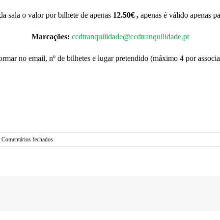
da sala o valor por bilhete de apenas
12.50€ ,
apenas é válido apenas pa
Marcações:
ccdtranquilidade@ccdtranquilidade.pt
ormar no email, nº de bilhetes e lugar pretendido (máximo 4 por associ
em
Comentários fechados
Monólogos
da
Vacina