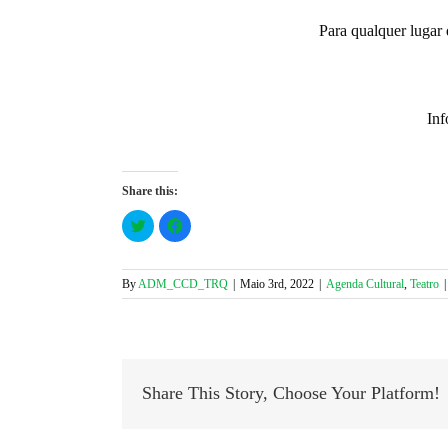
Para qualquer lugar 
Inf
Share this:
Click
Click
to
to
share
share
on
on
Twitter
Facebook
(Opens
(Opens
By
ADM_CCD_TRQ
|
Maio 3rd, 2022
|
Agenda Cultural
,
Teatro
|
in
in
new
new
window)
window)
Share This Story, Choose Your Platform!