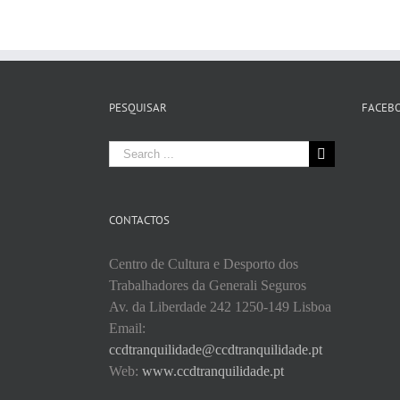
PESQUISAR
FACEB
Search
for:
CONTACTOS
Centro de Cultura e Desporto dos
Trabalhadores da Generali Seguros
Av. da Liberdade 242 1250-149 Lisboa
Email:
ccdtranquilidade@ccdtranquilidade.pt
Web:
www.ccdtranquilidade.pt