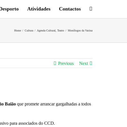
Desporto
Atividades
Contactos
Home
/
Cultura
/
Agenda Cultural
,
Teatro
/
Monólogos da Vacina
Previous
Next
ão Baião
que promete arrancar gargalhadas a todos
usivo para associados do CCD.