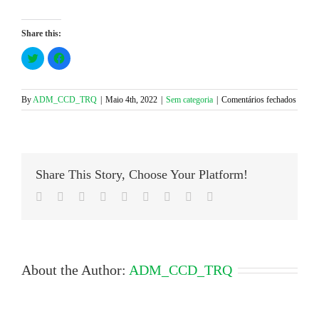
Share this:
Click
Click
to
to
share
share
on
on
Twitter
Facebook
(Opens
(Opens
em
By
ADM_CCD_TRQ
|
Maio 4th, 2022
|
Sem categoria
|
Comentários fechados
in
in
Master
new
new
window)
window)
27
de
Maio
2022
Share This Story, Choose Your Platform!
–
Histór
Facebook
Twitter
LinkedIn
Reddit
Google+
Tumblr
Pinterest
Vk
Email
da
China
About the Author:
ADM_CCD_TRQ