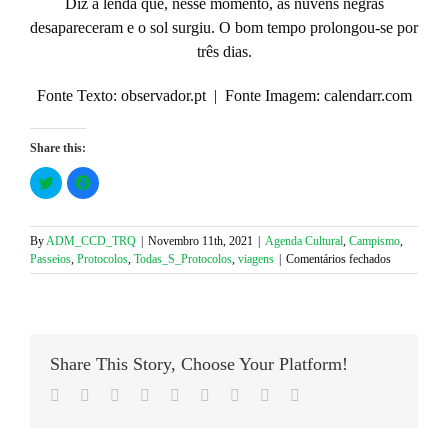
Diz a lenda que, nesse momento, as nuvens negras
desapareceram e o sol surgiu. O bom tempo prolongou-se por
três dias.
Fonte Texto: observador.pt | Fonte Imagem: calendarr.com
Share this:
Click
Click
to
to
share
share
on
on
Twitter
Facebook
(Opens
(Opens
By
ADM_CCD_TRQ
|
Novembro 11th, 2021
|
Agenda Cultural
,
Campismo
,
in
in
em
Passeios
,
Protocolos
,
Todas_S_Protocolos
,
viagens
|
Comentários fechados
new
new
window)
window)
Protocolo
Lugar
ao
Sol
Share This Story, Choose Your Platform!
Facebook
Twitter
LinkedIn
Reddit
Google+
Tumblr
Pinterest
Vk
Email