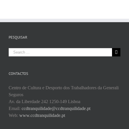
PESQUISAR
Search
for:
CONTACTOS
Centro de Cultura e Desporto dos Trabalhadores da Generali
Seguros
Av. da Liberdade 242 1250-149 Lisboa
Email:
ccdtranquilidade@ccdtranquilidade.pt
Web:
www.ccdtranquilidade.pt