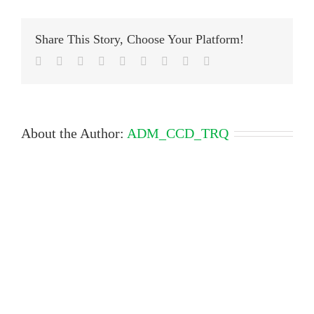
Share This Story, Choose Your Platform!
Facebook
Twitter
LinkedIn
Reddit
Google+
Tumblr
Pinterest
Vk
Email
About the Author:
ADM_CCD_TRQ