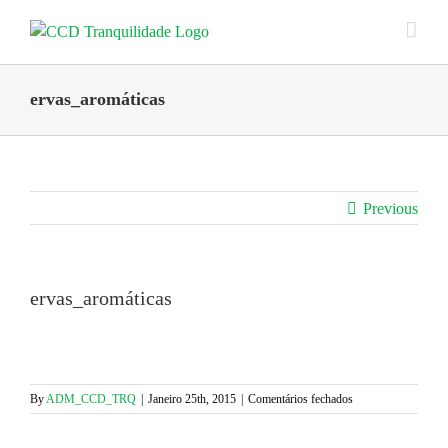
Skip
to
content
ervas_aromáticas
Previous
ervas_aromáticas
em
By
ADM_CCD_TRQ
|
Janeiro 25th, 2015
|
Comentários fechados
ervas_aromáticas