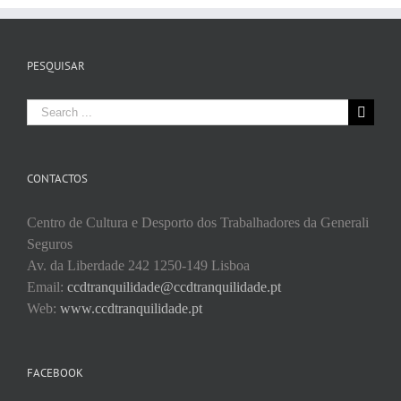
PESQUISAR
Search
for:
CONTACTOS
Centro de Cultura e Desporto dos Trabalhadores da Generali
Seguros
Av. da Liberdade 242 1250-149 Lisboa
Email:
ccdtranquilidade@ccdtranquilidade.pt
Web:
www.ccdtranquilidade.pt
FACEBOOK