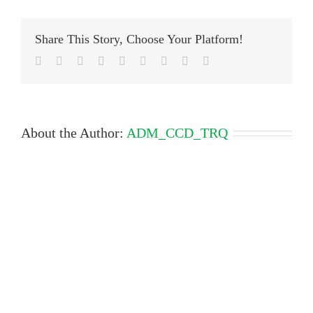
Share This Story, Choose Your Platform!
Facebook
Twitter
LinkedIn
Reddit
Google+
Tumblr
Pinterest
Vk
Email
About the Author:
ADM_CCD_TRQ