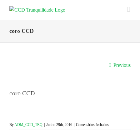
Skip
to
content
coro CCD
Previous
coro CCD
em
By
ADM_CCD_TRQ
|
Junho 29th, 2016
|
Comentários fechados
coro
CCD