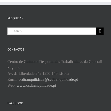
PESQUISAR
Search
for:
CONTACTOS
Centro de Cultura e Desporto dos Trabalhadores da Generali
Seguros
Av. da Liberdade 242 1250-149 Lisboa
Email:
ccdtranquilidade@ccdtranquilidade.pt
Web:
www.ccdtranquilidade.pt
FACEBOOK