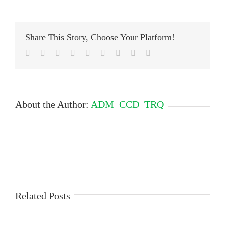
NOITE
DA
DONA
LUCIANA
Share This Story, Choose Your Platform!
Facebook
Twitter
LinkedIn
Reddit
Google+
Tumblr
Pinterest
Vk
Email
About the Author:
ADM_CCD_TRQ
Related Posts