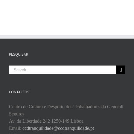
PESQUISAR
Search
for:
CONTACTOS
Centro de Cultura e Desporto dos Trabalhadores da Generali
Seguros
Av. da Liberdade 242 1250-149 Lisboa
Email:
ccdtranquilidade@ccdtranquilidade.pt