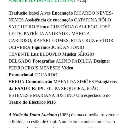
A NOITE DA DONA LUCIANA
de Copi
Tradução
Isabel Alves
Encenação
RICARDO NEVES-
NEVES
Assistência de encenação
CATARINA RÔLO
SALGUEIRO
Elenco
CUSTÓDIA GALLEGO, JOSÉ
LEITE, PATRÍCIA ANDRADE / MÁRCIA
CARDOSO, RAFAEL GOMES, RITA CRUZ e VÍTOR
OLIVEIRA
Figurinos
JOSÉ ANTÓNIO
TENENTE
Luz
ELDUPLO
Música
SÉRGIO
DELGADO
Fotografias
ALÍPIO PADILHA
Designe
r
PEDRO FROIS MENESES
Vídeo
Promocional
EDUARDO
BREDA
Comunicação
MAFALDA SIMÕES
Estagiários
da ESAD CR/ IPL
FILIPA SEQUEIRA, JOÃO
ESTEVES e MARIANA JUSTINO Um espectaculo do
Teatro do Eléctrico M16
A Noite da Dona Luciana
(1985) é uma comédia irreverente
e florida, ao estilo de Copi. Num teatro acontece um ensaio