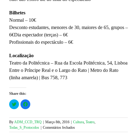
Bilhetes
Normal – 10€
Desconto estudantes, menores de 30, maiores de 65, grupos –
6€Dia espectador (terças) – 6€
Profissionais do espectáculo – 6€
Localização
Teatro da Politécnica – Rua da Escola Politécnica, 54, Lisboa
Entre o Príncipe Real e o Largo do Rato | Metro do Rato
(linha amarela) | Bus 758, 773
Share this:
Click
Click
to
to
share
share
on
on
Twitter
Facebook
(Opens
(Opens
By
ADM_CCD_TRQ
|
Março 8th, 2016
|
Cultura
,
Teatro
,
in
in
em
Todas_S_Protocolos
|
Comentários fechados
new
new
window)
window)
A