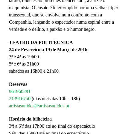
tardio, onde estão presentes o encenador, a atriz e o
maquinista. O ensaio é interrompido por uma velha striper
transsexual, que se envolve num confronto com a
Companhia, lançando o espectador numa espiral entre a
verdade e o delírio, a paixão e o humor negro.
TEATRO DA POLITÉCNICA
24 de Fevereiro a 19 de Março de 2016
3ª e 4ª às 19h00
5ª e 6ª às 21h00
sábados às 16h00 e 21h00
Reservas
961960281
213916750
(dias úteis das 10h – 18h)
artistasunidos@artistasunidos.pt
Horário da bilheteira
3ªf a 6ªf das 17h00 até ao final do espectáculo
Sáb. das 15h00 até ao final do espectáculo