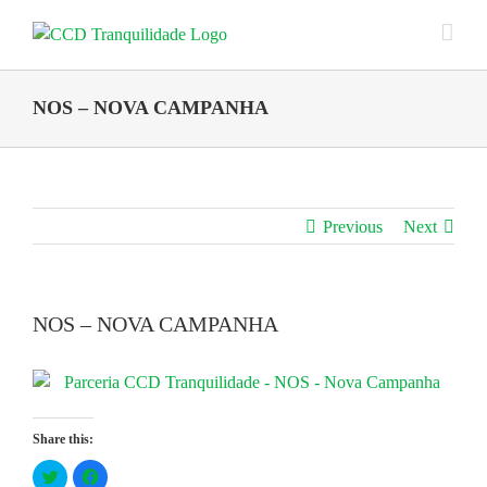
Skip
to
content
NOS – NOVA CAMPANHA
Previous
Next
NOS – NOVA CAMPANHA
Share this:
Click
Click
to
to