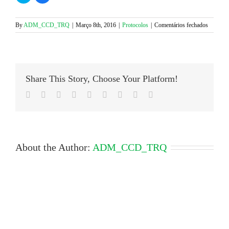
share
share
on
on
Twitter
Facebook
(Opens
(Opens
em
By
ADM_CCD_TRQ
|
Março 8th, 2016
|
Protocolos
|
Comentários fechados
in
in
NOS
new
new
window)
window)
–
NOVA
CAMP
Share This Story, Choose Your Platform!
Facebook
Twitter
LinkedIn
Reddit
Google+
Tumblr
Pinterest
Vk
Email
About the Author:
ADM_CCD_TRQ