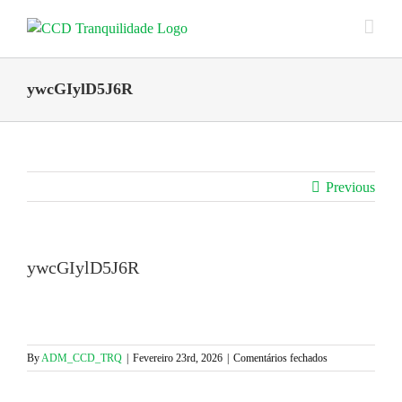
Skip
to
content
ywcGIylD5J6R
Previous
ywcGIylD5J6R
em
By
ADM_CCD_TRQ
|
Fevereiro 23rd, 2026
|
Comentários fechados
ywcGIylD5J6R