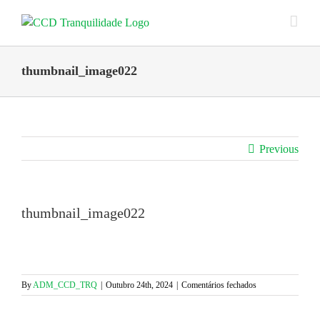
Skip
to
content
thumbnail_image022
Previous
thumbnail_image022
em
By
ADM_CCD_TRQ
|
Outubro 24th, 2024
|
Comentários fechados
thumbnail_image0