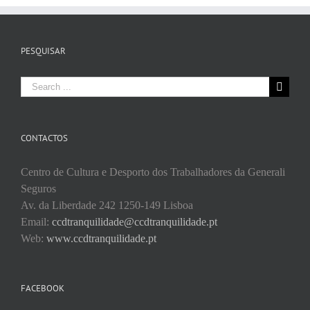
PESQUISAR
Search
for:
CONTACTOS
Centro de Cultura e Desporto dos Trabalhadores da Generali
Seguros
Av. da Liberdade 242 1250-149 Lisboa
Email:
ccdtranquilidade@ccdtranquilidade.pt
Web:
www.ccdtranquilidade.pt
FACEBOOK