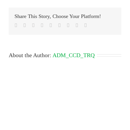
Share This Story, Choose Your Platform!
Facebook
Twitter
LinkedIn
Reddit
Google+
Tumblr
Pinterest
Vk
Email
About the Author:
ADM_CCD_TRQ