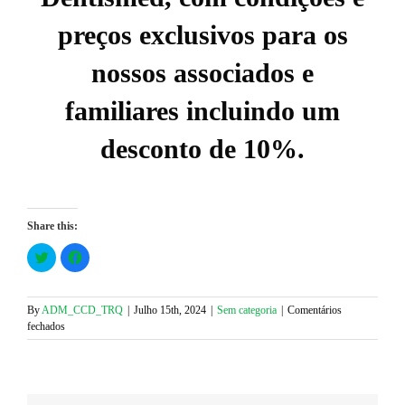
preços exclusivos para os
nossos associados e
familiares incluindo um
desconto de 10%.
Share this:
Click
Click
to
to
share
share
on
on
Twitter
Facebook
(Opens
(Opens
By
ADM_CCD_TRQ
|
Julho 15th, 2024
|
Sem categoria
|
Comentários
in
in
em
fechados
new
new
window)
window)
Protocolo
com
a
Nova