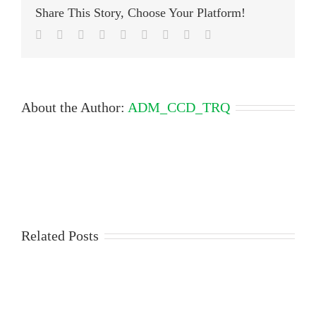
Dentismed
Share This Story, Choose Your Platform!
Facebook
Twitter
LinkedIn
Reddit
Google+
Tumblr
Pinterest
Vk
Email
About the Author:
ADM_CCD_TRQ
Related Posts