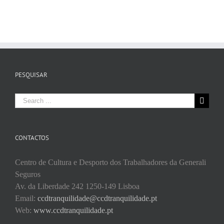
PESQUISAR
Search
for:
CONTACTOS
Centro de Cultura e Desporto dos Trabalhadores da Generali
Seguros
Av. da Liberdade 242 1250-149 Lisboa
Email:
ccdtranquilidade@ccdtranquilidade.pt
Web:
www.ccdtranquilidade.pt