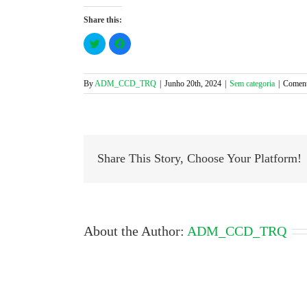
Share this:
Click
Click
to
to
share
share
on
on
Twitter
Facebook
(Opens
(Opens
By
ADM_CCD_TRQ
|
Junho 20th, 2024
|
Sem categoria
|
Coment
in
in
new
new
window)
window)
Share This Story, Choose Your Platform!
About the Author:
ADM_CCD_TRQ