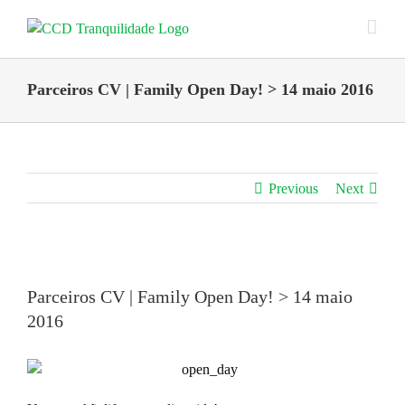
Skip
to
content
Parceiros CV | Family Open Day! > 14 maio 2016
Previous
Next
View
Larger
Parceiros CV | Family Open Day! > 14 maio
Image
2016