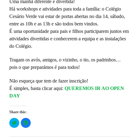
Uma manhã diferente e divertida!
Há workshops e atividades para toda a família: o Colégio
Cesário Verde vai estar de portas abertas no dia 14, sábado,
entre as 10h e as 13h e são todos bem vindos.
É uma oportunidade para pais e filhos participarem juntos em
atividades divertidas e conhecerem a equipa e as instalações
do Colégio.
Tragam os avós, amigos, o vizinho, o tio, os padrinhos…
pois o que preparámos é para todos!
Não esqueça que tem de fazer inscrição!
É simples, basta clicar aqui:
QUEREMOS IR AO OPEN
DAY
Share this:
Click
Click
to
to
share
share
on
on
Twitter
Facebook