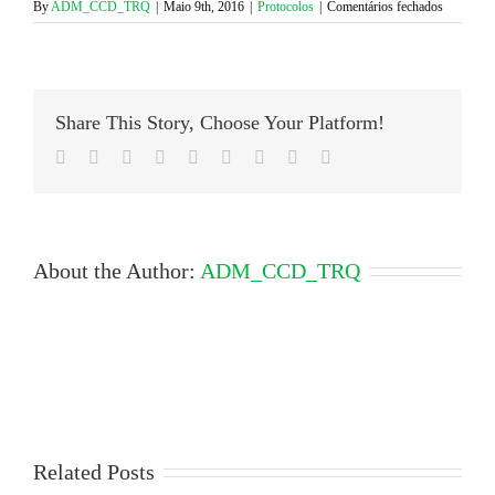
(Opens
(Opens
em
By
ADM_CCD_TRQ
|
Maio 9th, 2016
|
Protocolos
|
Comentários fechados
in
in
Parceiros
new
new
window)
window)
CV
|
Family
Open
Share This Story, Choose Your Platform!
Day!
>
Facebook
Twitter
LinkedIn
Reddit
Google+
Tumblr
Pinterest
Vk
Email
14
maio
2016
About the Author:
ADM_CCD_TRQ
Related Posts