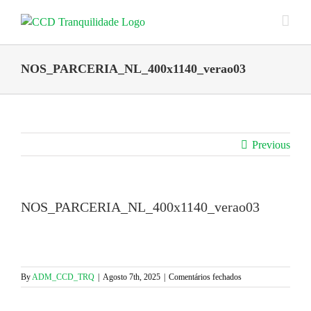
Skip
to
content
NOS_PARCERIA_NL_400x1140_verao03
Previous
NOS_PARCERIA_NL_400x1140_verao03
em
By
ADM_CCD_TRQ
|
Agosto 7th, 2025
|
Comentários fechados
NOS_PARCERIA_NL