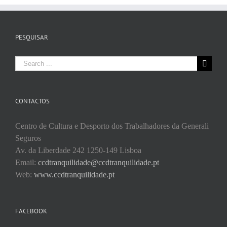
PESQUISAR
Search
for:
CONTACTOS
Centro de Cultura e Desporto dos Trabalhadores da Generali
Seguros
Av. da Liberdade 242 1250-149 Lisboa
Email:
ccdtranquilidade@ccdtranquilidade.pt
Web:
www.ccdtranquilidade.pt
FACEBOOK