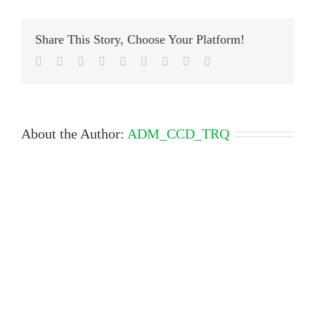
Share This Story, Choose Your Platform!
Facebook
Twitter
LinkedIn
Reddit
Google+
Tumblr
Pinterest
Vk
Email
About the Author:
ADM_CCD_TRQ