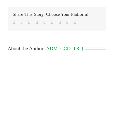
Share This Story, Choose Your Platform!
Facebook
Twitter
LinkedIn
Reddit
Google+
Tumblr
Pinterest
Vk
Email
About the Author:
ADM_CCD_TRQ