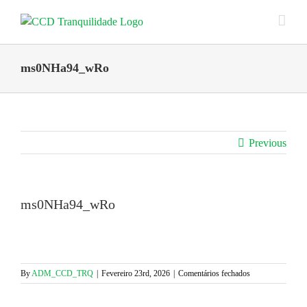
Skip
to
content
ms0NHa94_wRo
Previous
ms0NHa94_wRo
em
By
ADM_CCD_TRQ
|
Fevereiro 23rd, 2026
|
Comentários fechados
ms0NHa94_wRo