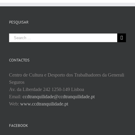
PESQUISAR
Search
for:
CONTACTOS
Centro de Cultura e Desporto dos Trabalhadores da Generali
Seguros
Av. da Liberdade 242 1250-149 Lisboa
Email:
ccdtranquilidade@ccdtranquilidade.pt
Web:
www.ccdtranquilidade.pt
FACEBOOK