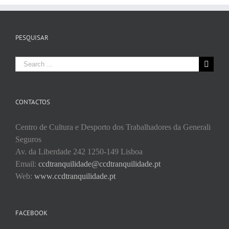
PESQUISAR
Search
for:
CONTACTOS
Centro de Cultura e Desporto dos Trabalhadores da Generali
Seguros
Av. da Liberdade 242 1250-149 Lisboa
Email:
ccdtranquilidade@ccdtranquilidade.pt
Web:
www.ccdtranquilidade.pt
FACEBOOK