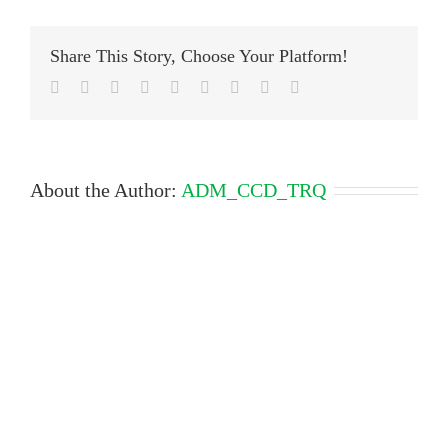
Share This Story, Choose Your Platform!
Facebook
Twitter
LinkedIn
Reddit
Google+
Tumblr
Pinterest
Vk
Email
About the Author:
ADM_CCD_TRQ