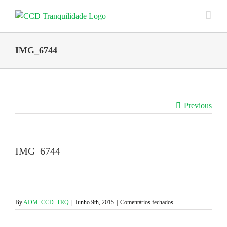
Skip
to
content
IMG_6744
Previous
IMG_6744
em
By
ADM_CCD_TRQ
|
Junho 9th, 2015
|
Comentários fechados
IMG_6744