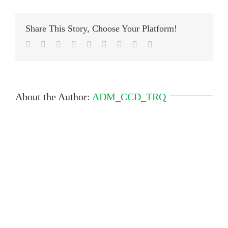
Share This Story, Choose Your Platform!
Facebook
Twitter
LinkedIn
Reddit
Google+
Tumblr
Pinterest
Vk
Email
About the Author:
ADM_CCD_TRQ