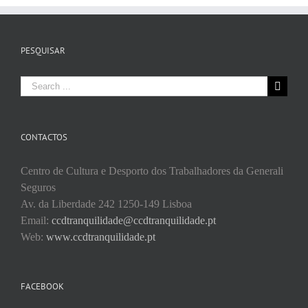
PESQUISAR
Search
for:
CONTACTOS
Centro de Cultura e Desporto dos Trabalhadores da Generali
Seguros
Av. da Liberdade 242 1250-149 Lisboa
Email:
ccdtranquilidade@ccdtranquilidade.pt
Web:
www.ccdtranquilidade.pt
FACEBOOK