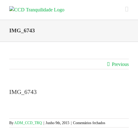
Skip
to
content
IMG_6743
Previous
IMG_6743
em
By
ADM_CCD_TRQ
|
Junho 9th, 2015
|
Comentários fechados
IMG_6743