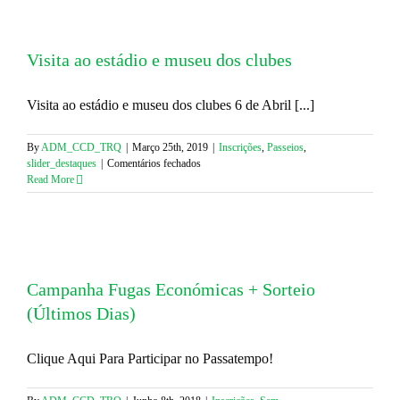
Visita ao estádio e museu dos clubes
Visita ao estádio e museu dos clubes 6 de Abril [...]
By
ADM_CCD_TRQ
|
Março 25th, 2019
|
Inscrições
,
Passeios
,
em
slider_destaques
|
Comentários fechados
Visita
Read More
ao
estádio
e
museu
dos
clubes
Campanha Fugas Económicas + Sorteio
(Últimos Dias)
Clique Aqui Para Participar no Passatempo!