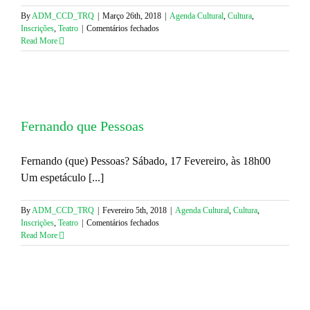
By
ADM_CCD_TRQ
|
Março 26th, 2018
|
Agenda Cultural
,
Cultura
,
em
Inscrições
,
Teatro
|
Comentários fechados
Balas
Read More
e
Purpurinas
Fernando que Pessoas
Fernando (que) Pessoas? Sábado, 17 Fevereiro, às 18h00
Um espetáculo [...]
By
ADM_CCD_TRQ
|
Fevereiro 5th, 2018
|
Agenda Cultural
,
Cultura
,
em
Inscrições
,
Teatro
|
Comentários fechados
Fernando
Read More
que
Pessoas