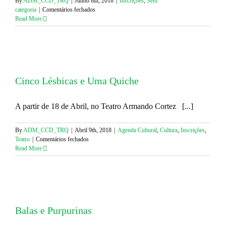
By
ADM_CCD_TRQ
|
Junho 8th, 2018
|
Inscrições
,
Sem
em
categoria
|
Comentários fechados
Campanha
Read More
Fugas
Económicas
+
Sorteio
(Últimos
Dias)
Cinco Lésbicas e Uma Quiche
A partir de 18 de Abril, no Teatro Armando Cortez [...]
By
ADM_CCD_TRQ
|
Abril 9th, 2018
|
Agenda Cultural
,
Cultura
,
Inscrições
,
em
Teatro
|
Comentários fechados
Cinco
Read More
Lésbicas
e
Uma
Quiche
Balas e Purpurinas