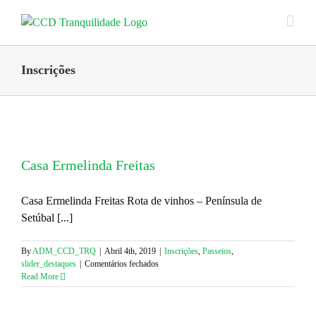
Skip
to
content
Inscrições
Casa Ermelinda Freitas
Casa Ermelinda Freitas Rota de vinhos – Península de
Setúbal [...]
By
ADM_CCD_TRQ
|
Abril 4th, 2019
|
Inscrições
,
Passeios
,
em
slider_destaques
|
Comentários fechados
Casa
Read More
Ermelinda
Freitas