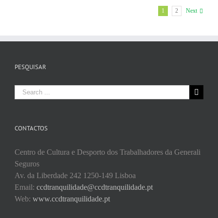
1
2
Next
PESQUISAR
Search
for:
CONTACTOS
Centro de Cultura e Desporto dos Trabalhadores da Generali
Seguros
Av. da Liberdade 242 1250-149 Lisboa
Email:
ccdtranquilidade@ccdtranquilidade.pt
Web:
www.ccdtranquilidade.pt