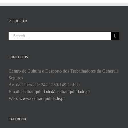
PESQUISAR
Search
for:
CONTACTOS
Centro de Cultura e Desporto dos Trabalhadores da Generali
Seguros
Av. da Liberdade 242 1250-149 Lisboa
Email:
ccdtranquilidade@ccdtranquilidade.pt
Web:
www.ccdtranquilidade.pt
FACEBOOK