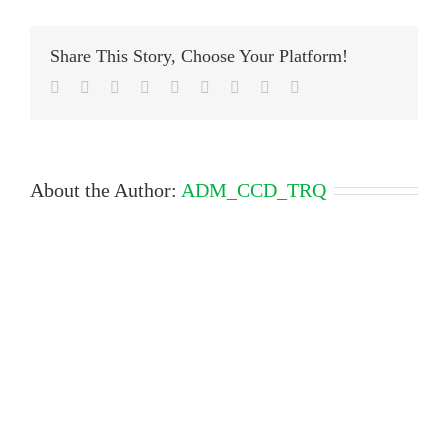
ecrã
2025-
09-
Share This Story, Choose Your Platform!
01
112426
Facebook
Twitter
LinkedIn
Reddit
Google+
Tumblr
Pinterest
Vk
Email
About the Author:
ADM_CCD_TRQ