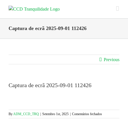
Skip
to
content
Captura de ecrã 2025-09-01 112426
Previous
Captura de ecrã 2025-09-01 112426
em
By
ADM_CCD_TRQ
|
Setembro 1st, 2025
|
Comentários fechados
Captura
de