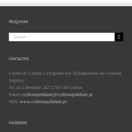
PESQUISAR
Search
for:
CONTACTOS
Centro de Cultura e Desporto dos Trabalhadores da Generali
Seguros
Av. da Liberdade 242 1250-149 Lisboa
Email:
ccdtranquilidade@ccdtranquilidade.pt
Web:
www.ccdtranquilidade.pt
FACEBOOK