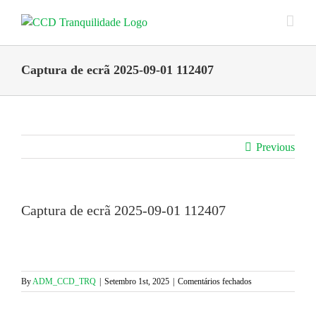
Skip
to
content
Captura de ecrã 2025-09-01 112407
Previous
Captura de ecrã 2025-09-01 112407
em
By
ADM_CCD_TRQ
|
Setembro 1st, 2025
|
Comentários fechados
Captura
de