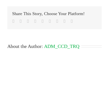
ecrã
2025-
09-
Share This Story, Choose Your Platform!
01
112407
Facebook
Twitter
LinkedIn
Reddit
Google+
Tumblr
Pinterest
Vk
Email
About the Author:
ADM_CCD_TRQ