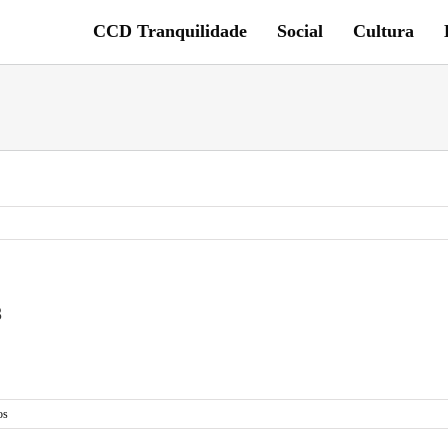
CCD Tranquilidade
Social
Cultura
8
em
os
Captura