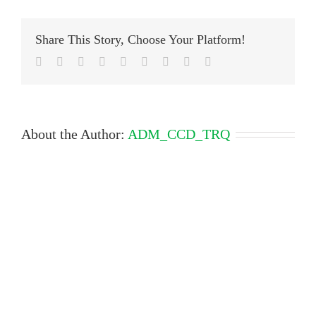
ecra-
2025-
01-
Share This Story, Choose Your Platform!
07-
as-
Facebook
Twitter
LinkedIn
Reddit
Google+
Tumblr
Pinterest
Vk
Email
15.13.28
About the Author:
ADM_CCD_TRQ