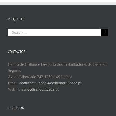
PESQUISAR
Search
for:
CONTACTOS
Centro de Cultura e Desporto dos Trabalhadores da Generali
Seguros
Av. da Liberdade 242 1250-149 Lisboa
Email:
ccdtranquilidade@ccdtranquilidade.pt
Web:
www.ccdtranquilidade.pt
FACEBOOK