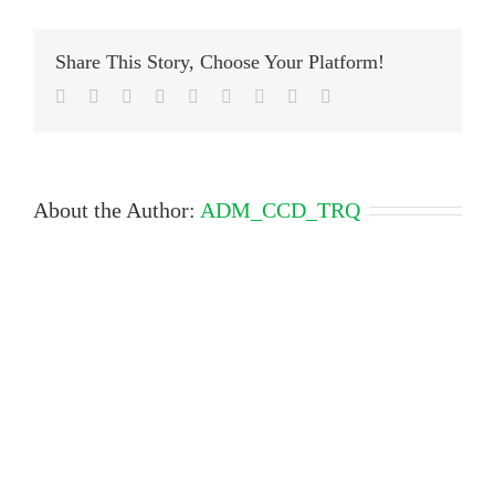
Share This Story, Choose Your Platform!
Facebook
Twitter
LinkedIn
Reddit
Google+
Tumblr
Pinterest
Vk
Email
About the Author:
ADM_CCD_TRQ