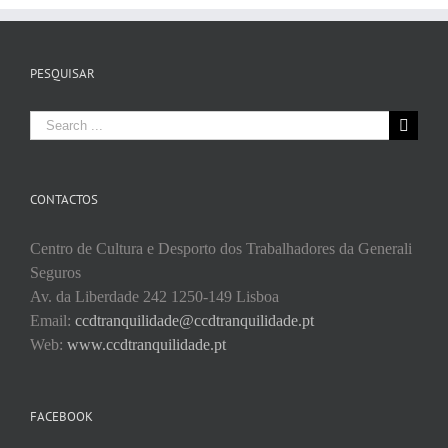
PESQUISAR
Search
for:
CONTACTOS
Centro de Cultura e Desporto dos Trabalhadores da Generali
Seguros
Av. da Liberdade 242 1250-149 Lisboa
Email:
ccdtranquilidade@ccdtranquilidade.pt
Web:
www.ccdtranquilidade.pt
FACEBOOK