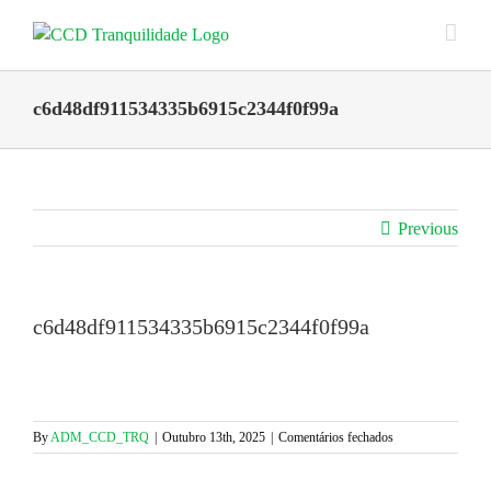
Skip
to
content
c6d48df911534335b6915c2344f0f99a
Previous
c6d48df911534335b6915c2344f0f99a
em
By
ADM_CCD_TRQ
|
Outubro 13th, 2025
|
Comentários fechados
c6d48df91153433