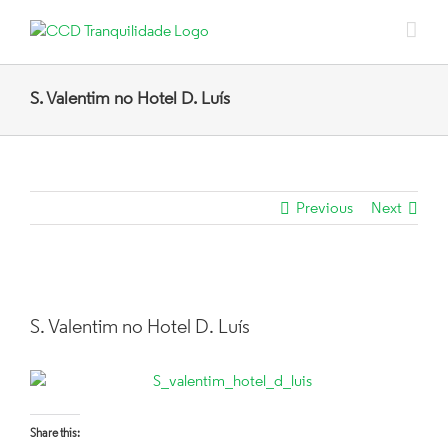
Skip
to
content
S. Valentim no Hotel D. Luís
Previous
Next
View
Larger
S. Valentim no Hotel D. Luís
Image
Share this: