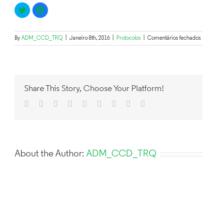
Click
Click
to
to
share
share
on
on
Twitter
Facebook
(Opens
(Opens
em
By
ADM_CCD_TRQ
|
Janeiro 8th, 2016
|
Protocolos
|
Comentários fechados
in
in
S.
new
new
window)
window)
Valent
no
Hotel
D.
Share This Story, Choose Your Platform!
Luís
Facebook
Twitter
LinkedIn
Reddit
Google+
Tumblr
Pinterest
Vk
Email
About the Author:
ADM_CCD_TRQ