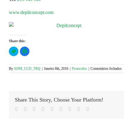
www.depilconcept.com
Share this:
Click
Click
to
to
share
share
on
on
Twitter
Facebook
(Opens
(Opens
em
By
ADM_CCD_TRQ
|
Janeiro 8th, 2016
|
Protocolos
|
Comentários fechados
in
in
Protoco
new
new
window)
window)
com
a
DepilCo
Share This Story, Choose Your Platform!
Facebook
Twitter
LinkedIn
Reddit
Google+
Tumblr
Pinterest
Vk
Email