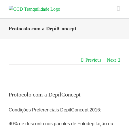
Skip
to
content
Protocolo com a DepilConcept
Previous
Next
View
Larger
Protocolo com a DepilConcept
Image
Condições Preferenciais DepilConcept 2016:
40% de desconto nos pacotes de Fotodepilação ou