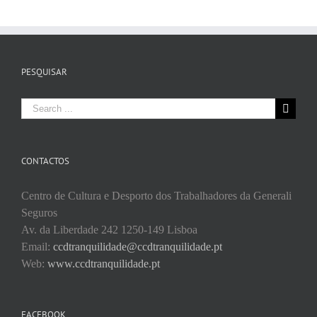
PESQUISAR
Search
for:
CONTACTOS
Centro de Cultura e Desporto dos Trabalhadores da Generali
Seguros
Av. da Liberdade 242 1250-149 Lisboa
Email:
ccdtranquilidade@ccdtranquilidade.pt
Web:
www.ccdtranquilidade.pt
FACEBOOK