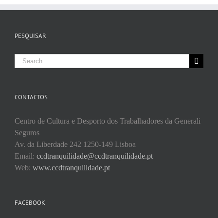
PESQUISAR
Search
for:
CONTACTOS
Centro de Cultura e Desporto dos Trabalhadores da Generali
Seguros
Av. da Liberdade 242 1250-149 Lisboa
Email:
ccdtranquilidade@ccdtranquilidade.pt
Web:
www.ccdtranquilidade.pt
FACEBOOK