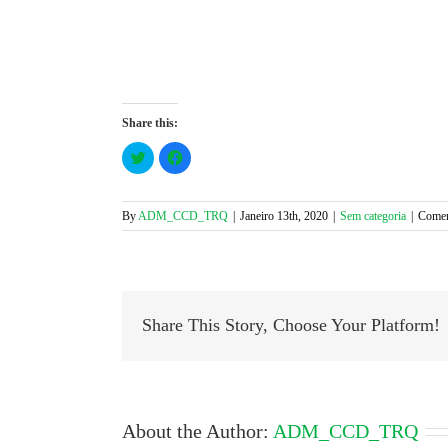
Share this:
Click
Click
to
to
share
share
on
on
Twitter
Facebook
(Opens
(Opens
By
ADM_CCD_TRQ
|
Janeiro 13th, 2020
|
Sem categoria
|
Comen
in
in
new
new
window)
window)
Share This Story, Choose Your Platform!
About the Author:
ADM_CCD_TRQ