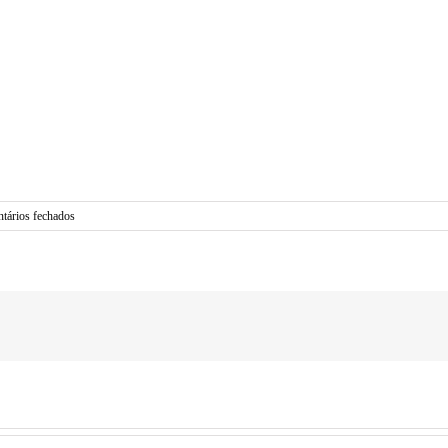
em
tários fechados
MEO
PARCERIAS
–
ADIRA
À
TV
DO
MEO
DESDE
€29,99/MÊS