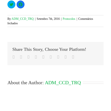
Click
Click
to
to
share
share
on
on
Twitter
Facebook
(Opens
(Opens
By
ADM_CCD_TRQ
|
Setembro 7th, 2016
|
Protocolos
|
Comentários
in
in
em
fechados
new
new
window)
window)
MEO
AO
MELHOR
PREÇO
DE
Share This Story, Choose Your Platform!
SEMPRE
EXCLUSIVO
Facebook
Twitter
LinkedIn
Reddit
Google+
Tumblr
Pinterest
Vk
Email
PARA
SI
About the Author:
ADM_CCD_TRQ