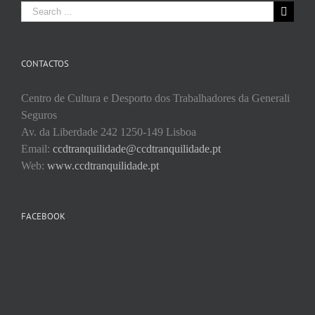
Search
for:
CONTACTOS
Centro de Cultura e Desporto dos Trabalhadores da Generali
Seguros
Av. da Liberdade 242 1250-149 Lisboa
Email:
ccdtranquilidade@ccdtranquilidade.pt
Web:
www.ccdtranquilidade.pt
FACEBOOK