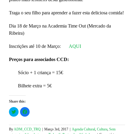
Traga o seu filho para aprender a fazer esta deliciosa comida!
Dia 18 de Março na Academia Time Out (Mercado da
Ribeira)
Inscrições até 10 de Março:
AQUI
Preços para associados CCD:
Sócio + 1 criança = 15€
Bilhete extra = 5€
Share this:
Click
Click
to
to
share
share
on
on
Twitter
Facebook
(Opens
(Opens
By
ADM_CCD_TRQ
|
Março 3rd, 2017
|
Agenda Cultural
,
Cultura
,
Sem
in
in