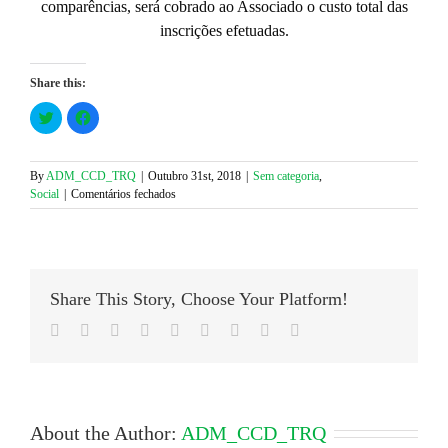
comparências, será cobrado ao Associado o custo total das
inscrições efetuadas.
Share this:
Click
Click
to
to
share
share
on
on
Twitter
Facebook
(Opens
(Opens
By
ADM_CCD_TRQ
|
Outubro 31st, 2018
|
Sem categoria
,
in
in
em
Social
|
Comentários fechados
new
new
window)
window)
Jantar
de
Natal
2018
–
Share This Story, Choose Your Platform!
Associados
na
Facebook
Twitter
LinkedIn
Reddit
Google+
Tumblr
Pinterest
Vk
Email
situação
de
Reforma,
Pré-
reforma
e
About the Author:
ADM_CCD_TRQ
Extraordinários