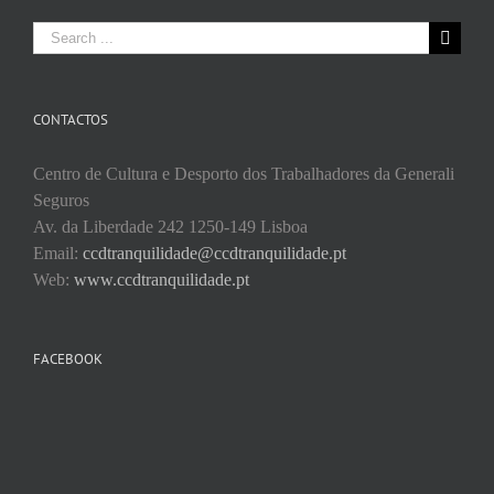
Search
for:
CONTACTOS
Centro de Cultura e Desporto dos Trabalhadores da Generali
Seguros
Av. da Liberdade 242 1250-149 Lisboa
Email:
ccdtranquilidade@ccdtranquilidade.pt
Web:
www.ccdtranquilidade.pt
FACEBOOK