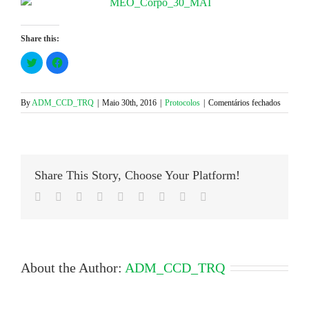
Share this:
Click
Click
to
to
share
share
on
on
Twitter
Facebook
(Opens
(Opens
em
By
ADM_CCD_TRQ
|
Maio 30th, 2016
|
Protocolos
|
Comentários fechados
in
in
Ganhe
new
new
window)
window)
Prémios
com
o
MEO
Share This Story, Choose Your Platform!
Facebook
Twitter
LinkedIn
Reddit
Google+
Tumblr
Pinterest
Vk
Email
About the Author:
ADM_CCD_TRQ