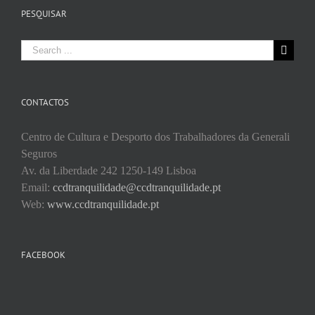
PESQUISAR
Search
for:
CONTACTOS
Centro de Cultura e Desporto dos Trabalhadores da Generali
Seguros
Av. da Liberdade 242 1250-149 Lisboa
Email:
ccdtranquilidade@ccdtranquilidade.pt
Web:
www.ccdtranquilidade.pt
FACEBOOK