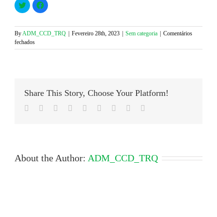
Click
Click
to
to
share
share
on
on
Twitter
Facebook
(Opens
(Opens
By
ADM_CCD_TRQ
|
Fevereiro 28th, 2023
|
Sem categoria
|
Comentários
in
in
em
fechados
new
new
window)
window)
Convocatória
Assembleia
Geral
2023
Share This Story, Choose Your Platform!
Facebook
Twitter
LinkedIn
Reddit
Google+
Tumblr
Pinterest
Vk
Email
About the Author:
ADM_CCD_TRQ