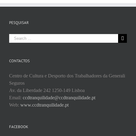
PESQUISAR
Search
for:
CONTACTOS
Centro de Cultura e Desporto dos Trabalhadores da Generali
Seguros
Av. da Liberdade 242 1250-149 Lisboa
Email:
ccdtranquilidade@ccdtranquilidade.pt
Web:
www.ccdtranquilidade.pt
FACEBOOK