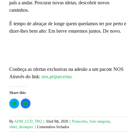
país a andar. Procurar novas ideias, descobrir novos
caminhos.
É tempo de abraçar de longe quem queríamos ter por perto e
dizer-lhes bem alto: Em breve estaremos juntos. De novo.
Conheça as ofertas exclusivas na adesão a um pacote NOS
Através do link:
nos.pt/parcerias
Share this:
Click
Click
to
to
share
share
on
on
Twitter
Facebook
(Opens
(Opens
By
ADM_CCD_TRQ
|
Abril 9th, 2020
|
Protocolos
,
Sem categoria
,
in
in
em
slider_destaques
|
Comentários fechados
new
new
window)
window)
NOS
Parcerias