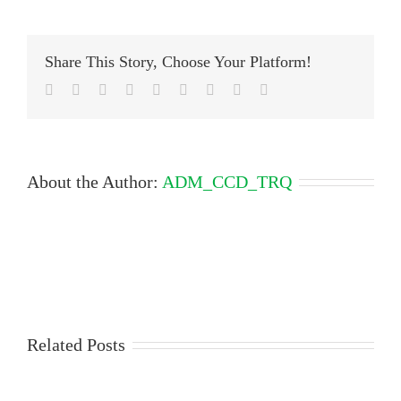
Share This Story, Choose Your Platform!
Facebook
Twitter
LinkedIn
Reddit
Google+
Tumblr
Pinterest
Vk
Email
About the Author:
ADM_CCD_TRQ
Related Posts