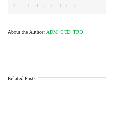
&
Facebook
Twitter
LinkedIn
Reddit
Google+
Tumblr
Pinterest
Vk
Email
Mindel
About the Author:
ADM_CCD_TRQ
Related Posts