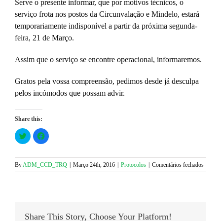
Serve o presente informar, que por motivos técnicos, o
serviço frota nos postos da Circunvalação e Mindelo, estará
temporariamente indisponível a partir da próxima segunda-
feira, 21 de Março.
Assim que o serviço se encontre operacional, informaremos.
Gratos pela vossa compreensão, pedimos desde já desculpa
pelos incómodos que possam advir.
Share this:
Click
Click
to
to
share
share
on
on
Twitter
Facebook
(Opens
(Opens
em
By
ADM_CCD_TRQ
|
Março 24th, 2016
|
Protocolos
|
Comentários fechados
in
in
Comuni
new
new
window)
window)
|
Postos
Prio
Energy
Share This Story, Choose Your Platform!
Circun