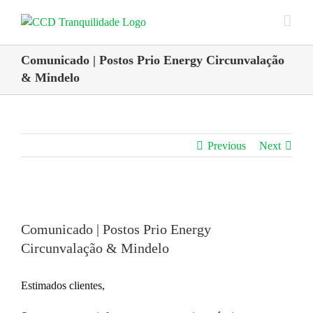
Skip
to
content
Comunicado | Postos Prio Energy Circunvalação
& Mindelo
Previous
Next
View
Larger
Comunicado | Postos Prio Energy
Image
Circunvalação & Mindelo
Estimados clientes,