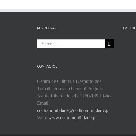
PESQUISAR
FACEB
Search
for:
CONTACTOS
Centro de Cultura e Desporto dos
Trabalhadores da Generali Seguros
Av. da Liberdade 242 1250-149 Lisboa
Email:
ccdtranquilidade@ccdtranquilidade.pt
Web:
www.ccdtranquilidade.pt