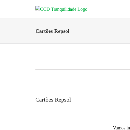
Skip
to
content
Cartões Repsol
View
Larger
Cartões Repsol
Image
Vamos ini