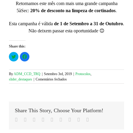
Retornamos este mês com mais uma grande campanha
5àSec:
20% de desconto na limpeza de cortinados
.
Esta campanha é válida
de 1 de Setembro a 31 de Outubro
.
Não deixem passar esta oportunidade 😊
Share this:
Click
Click
to
to
share
share
on
on
Twitter
Facebook
(Opens
(Opens
By
ADM_CCD_TRQ
|
Setembro 3rd, 2019
|
Protocolos
,
in
in
em
slider_destaques
|
Comentários fechados
new
new
window)
window)
Campanha
5àSec
Setembro
Share This Story, Choose Your Platform!
Facebook
Twitter
LinkedIn
Reddit
Google+
Tumblr
Pinterest
Vk
Email