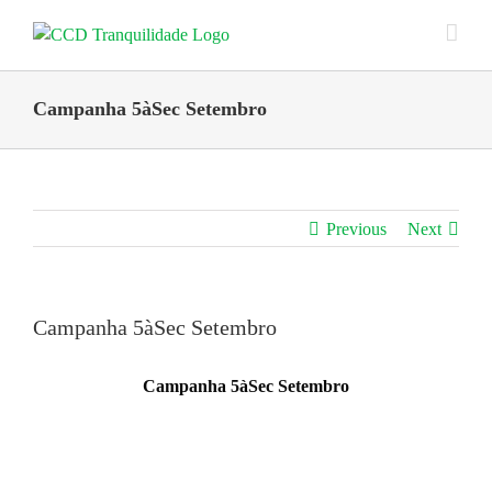
Skip
to
content
Campanha 5àSec Setembro
Previous
Next
Campanha 5àSec Setembro
Campanha 5àSec Setembro