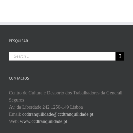
PESQUISAR
Search
for:
CONTACTOS
Centro de Cultura e Desporto dos Trabalhadores da Generali
Seguros
Av. da Liberdade 242 1250-149 Lisboa
Email:
ccdtranquilidade@ccdtranquilidade.pt
Web:
www.ccdtranquilidade.pt