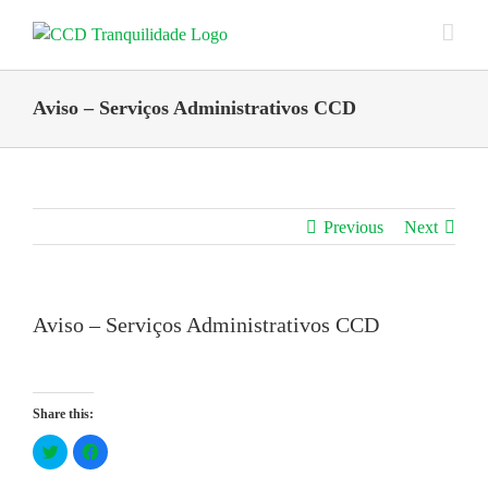
Skip
to
content
Aviso – Serviços Administrativos CCD
Previous
Next
Aviso – Serviços Administrativos CCD
Share this:
Click
Click
to
to
share
share
on
on