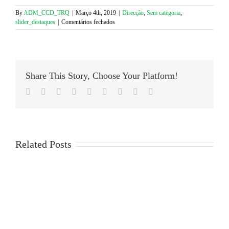
Twitter
Facebook
(Opens
(Opens
By
ADM_CCD_TRQ
|
Março 4th, 2019
|
Direcção
,
Sem categoria
,
in
in
em
slider_destaques
|
Comentários fechados
new
new
window)
window)
Aviso
–
Serviços
Administrativos
CCD
Share This Story, Choose Your Platform!
Facebook
Twitter
LinkedIn
Reddit
Google+
Tumblr
Pinterest
Vk
Email
Related Posts