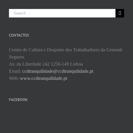
Search
for:
CONTACTOS
Centro de Cultura e Desporto dos Trabalhadores da Generali
Seguros
Av. da Liberdade 242 1250-149 Lisboa
Email:
ccdtranquilidade@ccdtranquilidade.pt
Web:
www.ccdtranquilidade.pt
FACEBOOK