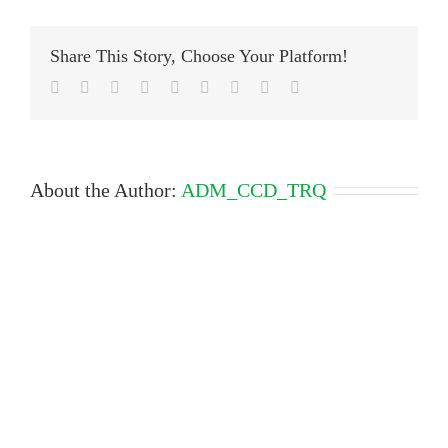
Share This Story, Choose Your Platform!
Facebook
Twitter
LinkedIn
Reddit
Google+
Tumblr
Pinterest
Vk
Email
About the Author:
ADM_CCD_TRQ