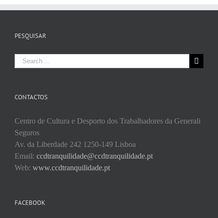
PESQUISAR
Search
for:
CONTACTOS
Centro de Cultura e Desporto dos Trabalhadores da Generali
Seguros
Av. da Liberdade 242 1250-149 Lisboa
Email:
ccdtranquilidade@ccdtranquilidade.pt
Web:
www.ccdtranquilidade.pt
FACEBOOK