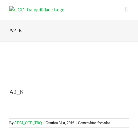
Skip
to
content
A2_6
A2_6
em
By
ADM_CCD_TRQ
|
Outubro 31st, 2016
|
Comentários fechados
A2_6