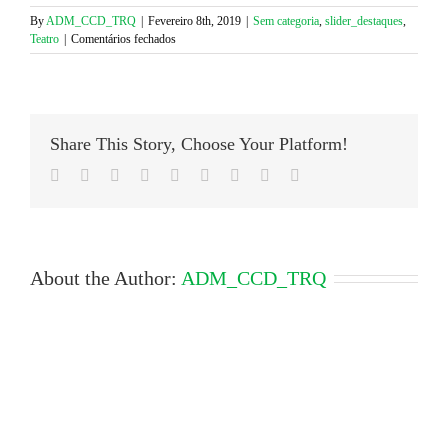
Twitter
Facebook
(Opens
(Opens
By
ADM_CCD_TRQ
|
Fevereiro 8th, 2019
|
Sem categoria
,
slider_destaques
,
in
in
em
Teatro
|
Comentários fechados
new
new
window)
window)
OFERTA
ESPECIAL:
Comédia
5
LÉSBICAS
Share This Story, Choose Your Platform!
E
UMA
Facebook
Twitter
LinkedIn
Reddit
Google+
Tumblr
Pinterest
Vk
Email
QUICHE
reúnem-
se
dia
1
de
About the Author:
ADM_CCD_TRQ
março
no
COLISEU
DO
PORTO!!