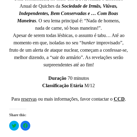
Anual de Quiches da
Sociedade de Irmãs, Viúvas,
Independentes, Bem Conservadas e … Com Boas
Maneiras
. O seu lema principal é: “Nada de homens,
nada de carne, só boas maneiras!”.
Apesar de serem todas lésbicas, o assunto é tabu… Até ao
momento em que, isoladas no seu “
bunker
improvisado”,
fruto de um alerta de ataque nuclear, começam a confessar-se,
melhor dizendo, a “sair do armário”. As revelações serão
surpreendentes até ao fim!
Duração
70 minutos
Classificação Etária
M/12
Para
reservas
ou mais informações, favor contactar o
CCD
.
Share this:
Click
Click
to
to
share
share
on
on