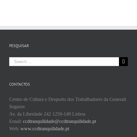
PESQUISAR
Search
for:
CONTACTOS
Centro de Cultura e Desporto dos Trabalhadores da Generali
Seguros
Av. da Liberdade 242 1250-149 Lisboa
Email:
ccdtranquilidade@ccdtranquilidade.pt
Web:
www.ccdtranquilidade.pt