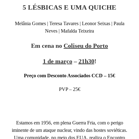
5 LÉSBICAS E UMA QUICHE
Melânia Gomes | Teresa Tavares | Leonor Seixas | Paula
Neves | Mafalda Teixeira
Em cena no
Coliseu do Porto
1 de março
–
21h30
!
Pre
ç
o com Desconto Associados CCD
–
15
€
PVP – 25€
Estamos em 1956, em plena Guerra Fria, com o perigo
iminente de um ataque nuclear, vindo das hostes soviéticas.
Uma comunidade, no meio dos EUA, realiza o Encontro