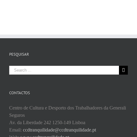
PESQUISAR
Search
for:
CONTACTOS
Centro de Cultura e Desporto dos Trabalhadores da Generali
Seguros
Av. da Liberdade 242 1250-149 Lisboa
Email:
ccdtranquilidade@ccdtranquilidade.pt