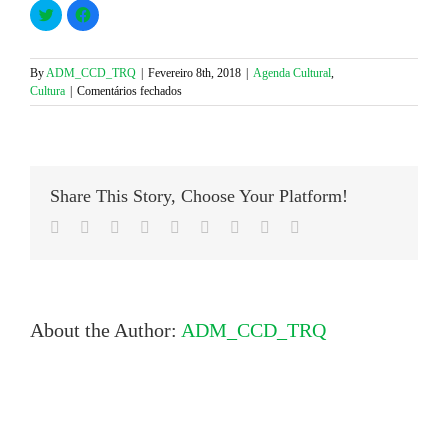
Click
Click
to
to
share
share
on
on
Twitter
Facebook
(Opens
(Opens
By
ADM_CCD_TRQ
|
Fevereiro 8th, 2018
|
Agenda Cultural
,
in
in
em
Cultura
|
Comentários fechados
new
new
window)
window)
Passeio
Cultural
–
Do
Regicídio
Share This Story, Choose Your Platform!
ao
Estado
Facebook
Twitter
LinkedIn
Reddit
Google+
Tumblr
Pinterest
Vk
Email
Novo
About the Author:
ADM_CCD_TRQ